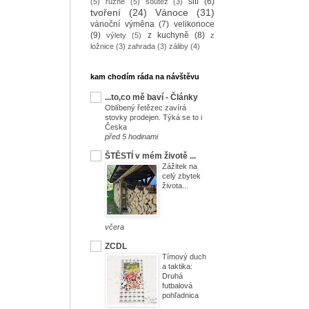
šití
(6)
(5)
různé
(5)
soutěž
(3)
tvoření
(24)
Vánoce
(31)
vánoční výměna
(7)
velikonoce
(9)
z kuchyně
(8)
výlety
(5)
z
ložnice
(3)
zahrada
(3)
záliby
(4)
kam chodím ráda na návštěvu
...to,co mě baví - Články
Oblíbený řetězec zavírá
stovky prodejen. Týká se to i
Česka
před 5 hodinami
ŠTĚSTÍ v mém životě ...
Zážitek na
celý zbytek
života...
včera
ZCDL
Tímový duch
a taktika:
Druhá
futbalová
pohľadnica