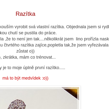
Razítka
zkouším vyrobit svá vlastní razítka. Objednala jsem si rydl
kou chutí se pustila do práce.
ila ,že to není jen tak....několikrát jsem lino prořízla nas
 u čtvrtého razítka zajíce,popletla tak,že jsem vyřezával
zůstat o))
, zkrátka, mám co trénovat...
 je to moje úplně první razítko.....
má to být medvídek :o))