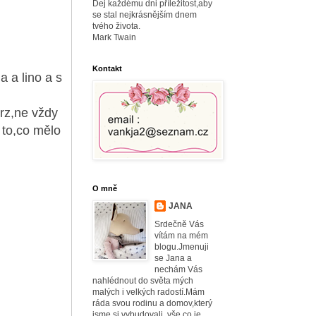
Dej každému dni příležitost,aby
se stal nejkrásnějším dnem
tvého života.
Mark Twain
Kontakt
a a lino a s
krz,ne vždy
a to,co mělo
O mně
JANA
Srdečně Vás
vítám na mém
blogu.Jmenuji
se Jana a
nechám Vás
nahlédnout do světa mých
malých i velkých radostí.Mám
ráda svou rodinu a domov,který
jsme si vybudovali, vše co je