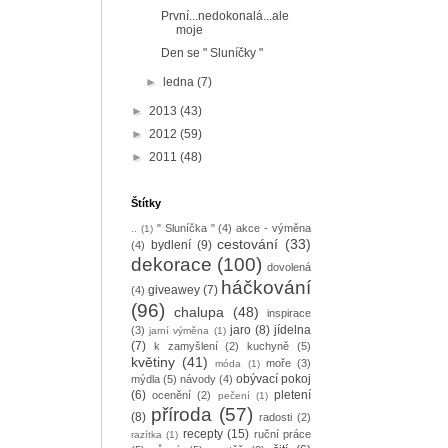
První...nedokonalá...ale
moje
Den se " Sluníčky "
►
ledna
(7)
►
2013
(43)
►
2012
(59)
►
2011
(48)
Štítky
" Sluníčka "
(4)
akce - výměna
..
(1)
cestování
(33)
bydlení
(9)
(4)
dekorace
(100)
dovolená
háčkování
giveawey
(7)
(4)
(96)
chalupa
(48)
inspirace
jaro
(8)
jídelna
(3)
jarní výměna
(1)
(7)
k zamyšlení
(2)
kuchyně
(5)
květiny
(41)
moře
(3)
móda
(1)
obývací pokoj
mýdla
(5)
návody
(4)
(6)
pletení
ocenění
(2)
pečení
(1)
příroda
(57)
(8)
radosti
(2)
recepty
(15)
ruční práce
razítka
(1)