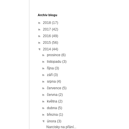
Archiv blogu
►
2018
(17)
►
2017
(42)
►
2016
(49)
►
2015
(56)
▼
2014
(44)
►
prosince
(6)
►
listopadu
(3)
►
října
(3)
►
září
(3)
►
srpna
(4)
►
července
(5)
►
června
(2)
►
května
(2)
►
dubna
(5)
►
března
(1)
▼
února
(3)
Narcisky na přání...