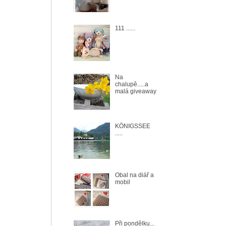
111 ......
Na
chalupě.....a
malá giveaway
KÖNIGSSEE
.....
Obal na diář a
mobil
Při pondělku...