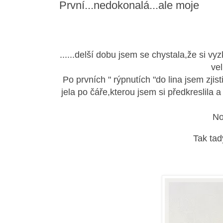
První...nedokonalá...ale moje
......delší dobu jsem se chystala,že si vy
vel
Po prvních " rýpnutích "do lina jsem zjist
jela po čáře,kterou jsem si předkreslila a
No
Tak tady