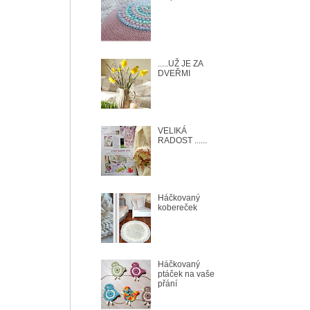
.....UŽ JE ZA
DVEŘMI
VELIKÁ
RADOST ......
Háčkovaný
kobereček
Háčkovaný
ptáček na vaše
přání